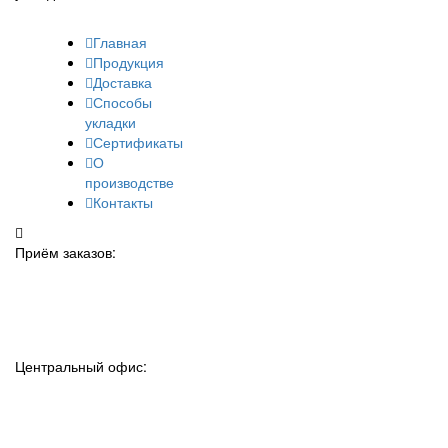
Главная
Продукция
Доставка
Способы
укладки
Сертификаты
О
производстве
Контакты
Приём заказов:
+7 (927) 048-12-46
+7 (937) 580-95-50
Центральный офис:
+7 (8552) 78-12-46
+7 (8552) 78-42-32