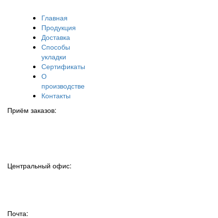
Главная
Продукция
Доставка
Способы
укладки
Сертификаты
О
производстве
Контакты
Приём заказов:
+7 (927) 048-12-46
+7 (937) 580-95-50
Центральный офис:
+7 (8552) 78-12-46
+7 (8552) 78-42-32
sale@plitka-metall.ru
Почта: