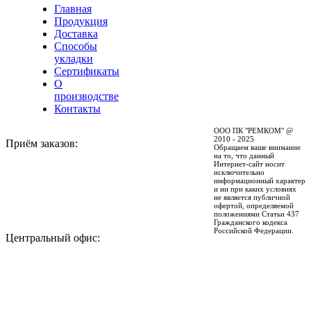
Главная
Продукция
Доставка
Способы
укладки
Сертификаты
О
производстве
Контакты
ООО ПК "РЕМКОМ" @
2010 - 2025
Приём заказов:
Обращаем ваше внимание
на то, что данный
Интернет-сайт носит
+7 (927) 048-12-46
исключительно
информационный характер
+7 (937) 580-95-50
и ни при каких условиях
не является публичной
офертой, определяемой
положениями Статьи 437
Гражданского кодекса
Российской Федерации.
Центральный офис:
+7 (8552) 78-12-46
Политика в отношении
+7 (8552) 78-42-32
обработки персональных
данных